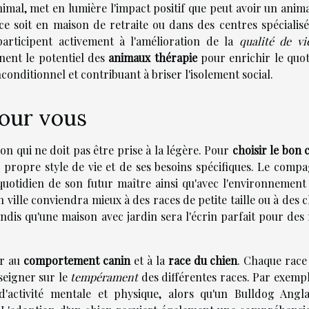
animal, met en lumière l'impact positif que peut avoir un anim
e soit en maison de retraite ou dans des centres spécialisés
participent activement à l'amélioration de la
qualité de vi
nent le potentiel des
animaux thérapie
pour enrichir le quot
nconditionnel et contribuant à briser l'isolement social.
pour vous
ion qui ne doit pas être prise à la légère. Pour
choisir le bon 
n propre style de vie et de ses besoins spécifiques. Le comp
quotidien de son futur maître ainsi qu'avec l'environnement
n ville conviendra mieux à des races de petite taille ou à des 
dis qu'une maison avec jardin sera l'écrin parfait pour des 
er au
comportement canin
et à la
race du chien
. Chaque race
nseigner sur le
tempérament
des différentes races. Par exempl
'activité mentale et physique, alors qu'un Bulldog Angla