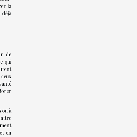
er la
 déjà
ur de
e qui
outent
r ceux
santé
iorer
 ou à
attre
rement
et en