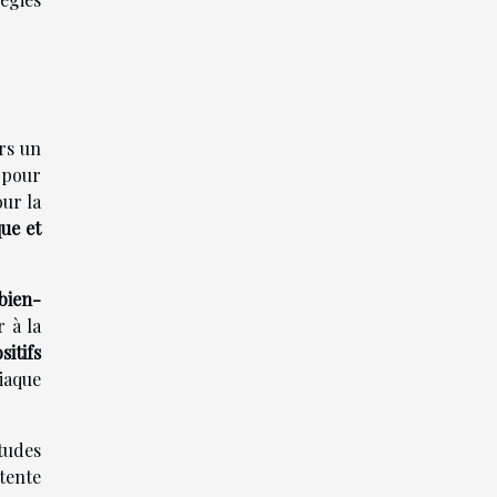
rs un
 pour
ur la
ue et
bien-
r à la
sitifs
diaque
tudes
tente