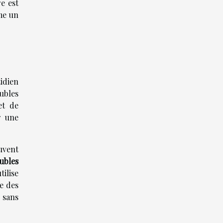
e est
me un
idien
ubles
et de
r une
uvent
ubles
ilise
le des
l sans