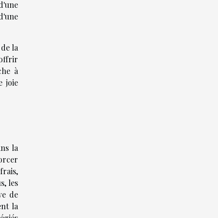
d'une
d'une
 de la
offrir
che à
 joie
ns la
forcer
frais,
, les
ve de
nt la
égiés