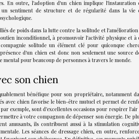
s. En outre, l'adoption d'un chien implique l'instauration 
r un sentiment de structure et de régularité dans la vie 
 psychologique.
és de poids dans la lutte contre la solitude et l'amélioration
outien inconditionnel, à promouvoir l'activité physique et à 
s compagnie solitude un élément clé pour quiconque cher
La présence d'un chien est donc non seulement une source de
tre mental pour beaucoup de personnes à travers le monde.
vec son chien
quablement bénéfique pour son propriétaire, notamment da
ités avec chien favorise le bien-être mutuel et permet de ren
, par exemple, sont d'excellentes occasions pour respirer l'air 
rmettre à votre compagnon de dépenser son énergie. De plus
ent amusants, ils contribuent aussi à la stimulation cogniti
é mentale. Les séances de dressage chien, en outre, renforce
 favorisent son obéissance. En définitive, ces moments privil