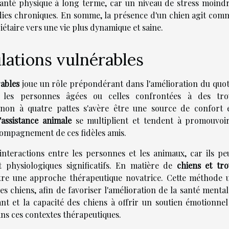
 santé physique à long terme, car un niveau de stress moindr
adies chroniques. En somme, la présence d'un chien agit com
étaire vers une vie plus dynamique et saine.
ulations vulnérables
ables
joue un rôle prépondérant dans l'amélioration du quot
 les personnes âgées ou celles confrontées à des tro
non à quatre pattes s'avère être une source de confort 
assistance animale
se multiplient et tendent à promouvoi
compagnement de ces fidèles amis.
teractions entre les personnes et les animaux, car ils pe
t physiologiques significatifs. En matière de
chiens et tro
tre une approche thérapeutique novatrice. Cette méthode ut
es chiens, afin de favoriser l'amélioration de la santé menta
isant et la capacité des chiens à offrir un soutien émotionne
ns ces contextes thérapeutiques.