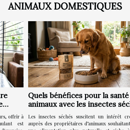
ANIMAUX DOMESTIQUES
ure
Quels bénéfices pour la santé
e
animaux avec les insectes sé
?
s, offrir à
Les insectes séchés suscitent un intérêt cr
ulant est
auprès des propriétaires d’animaux souhaitant