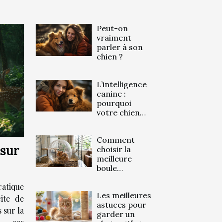
Peut-on
vraiment
parler à son
chien ?
L’intelligence
canine :
pourquoi
votre chien
comprend
vos émotions
Comment
?
 sur
choisir la
meilleure
boule
d'exercice
atique
pour votre
Les meilleures
hamster ?
ite de
astuces pour
 sur la
garder un