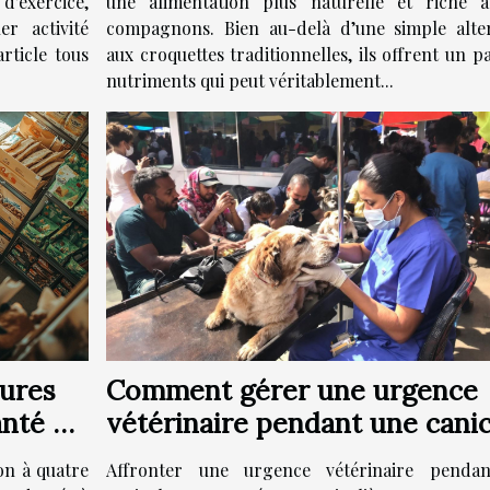
d'exercice,
une alimentation plus naturelle et riche à
r activité
compagnons. Bien au-delà d’une simple alter
rticle tous
aux croquettes traditionnelles, ils offrent un p
nutriments qui peut véritablement...
eures
Comment gérer une urgence
anté de
vétérinaire pendant une cani
?
on à quatre
Affronter une urgence vétérinaire penda