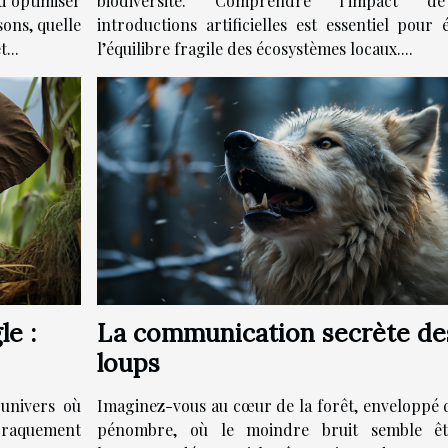
’optimiser
biodiversité. Comprendre l’impact d
ons, quelle
introductions artificielles est essentiel pour 
...
l’équilibre fragile des écosystèmes locaux....
e :
La communication secrète de
loups
univers où
Imaginez-vous au cœur de la forêt, enveloppé 
 craquement
pénombre, où le moindre bruit semble ê