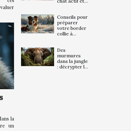
e ces
chat actif et
en bonne
évaluer
santé
Conseils pour
préparer
votre border
collie à
l'arrivée de
l'hiver
Des
murmures
dans la jungle
: décrypter le
langage des
éléphants
s
dans la
tre un