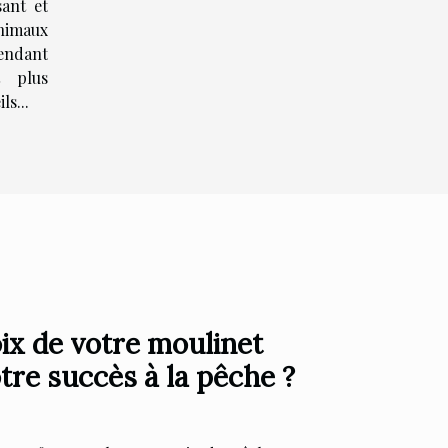
sant et
nimaux
endant
t plus
ls...
x de votre moulinet
otre succès à la pêche ?