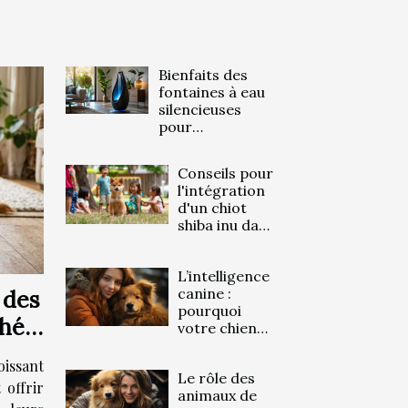
Bienfaits des
fontaines à eau
silencieuses
pour
l'environnement
domestique
Conseils pour
l'intégration
d'un chiot
shiba inu dans
un foyer avec
enfants
L’intelligence
canine :
 des
pourquoi
chés
votre chien
comprend
vos émotions
oissant
Le rôle des
?
 offrir
animaux de