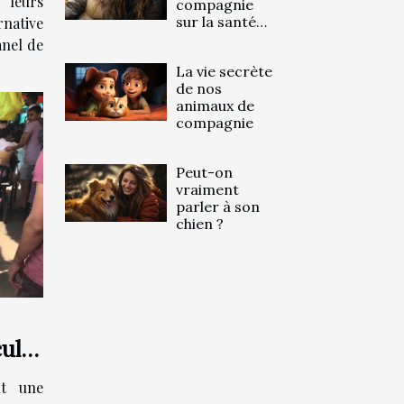
 leurs
compagnie
sur la santé
native
mentale
anel de
La vie secrète
de nos
animaux de
compagnie
Peut-on
vraiment
parler à son
chien ?
cule
nt une